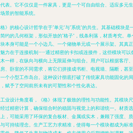
出代表。它不仅仅是一件家具，更是一个可自由组合、适应多元
活场景的智能系统。
格》的核心设计哲学在于“单元”与“系统”的共生。其基础模块是
个简约的几何框架，形似开放的“格子”，线条利落，材质考究。单
模块本身可能是一个小边几、一个储物单元或一个展示架。其真
的魅力在于连接机制——通过精密的卡扣或连接件，这些模块可以
积木一样，在纵向与横向上无限延伸与组合。用户可以根据客厅
书房、卧室的不同需求，将它们拼接成书柜、电视墙、隔断，甚
是一个小型工作岛台。这种设计彻底打破了传统家具功能固化的
限，赋予了空间前所未有的可塑性和个性化表达。
从工业设计角度看，《格》体现了极致的理性与功能性。其模块
寸经过精密计算，确保组合时的稳固与视觉上的和谐统一。材质
择上，可能采用了环保的复合板材、金属或实木，兼顾了强度、
感与可持续理念。生产工艺力求精准，使得每一个模块都成为标