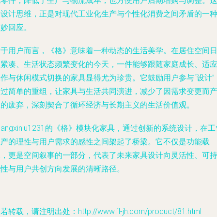
化零件，降低了生产与物流成本，也方便用户后期增购与调整。
种设计思维，正是对现代工业化生产与个性化消费之间矛盾的一
巧妙回应。
对于用户而言，《格》意味着一种动态的生活美学。在居住空间
益紧凑、生活状态频繁变化的今天，一件能够跟随家庭成长、适
工作与休闲模式切换的家具显得尤为珍贵。它鼓励用户参与“设计”
通过简单的重组，让家具与生活共同演进，减少了因需求变更而
生的废弃，深刻契合了循环经济与长期主义的生活价值观。
hangxinlu1231的《格》模块化家具，通过创新的系统设计，在
生产的理性与用户需求的感性之间架起了桥梁。它不仅是功能载
体，更是空间叙事的一部分，代表了未来家具设计向灵活性、可
续性与用户共创方向发展的清晰路径。
若转载，请注明出处：http://www.fl-jh.com/product/81.html