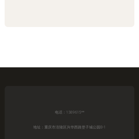
电话：1389615**
地址：重庆市涪陵区兴华西路堡子城公园B-1