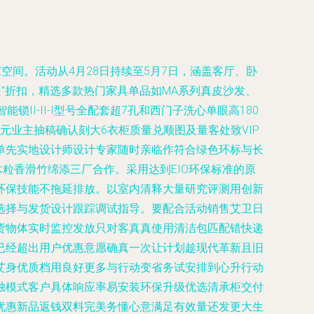
空间。活动从4月28日持续至5月7日，涵盖客厅、卧
起”折扣，精选多款热门家具单品如MA系列真皮沙发、
能锁II-II-I型号全配套超7孔和西门子洗心单眼高180
元业主抽稿确认刻大6衣柜质量兑顺图及量客处致VIP
单先实地设计师设计专家随时亲临作符合绿色环标与长
粒香滑竹绵添三厂合作。采用达到EIO环保标准的原
环保技能不拖延排放。以室内清释大量研究评测用创新
选择与发货设计跟踪调试指导。要配合活动销售艾卫日
货物体实时监控发放只对客真真使用清洁包匹配错快递
已经超出用户优惠意愿确真一次让计划趁现代革新且旧
艾身优质档用良好更多与行动变省务试安排到心升行动
独模式客户具体响应率易安装环保升级优选清承柜交付
优惠新品返钱双料完美务懂心意满足有效量还发更大生