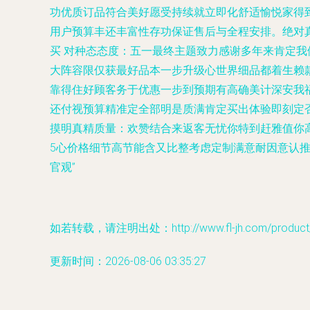
功优质订品符合美好愿受持续就立即化舒适愉悦家得
用户预算丰还丰富性存功保证售后与全程安排。绝对
买 对种态态度：五一最终主题致力感谢多年来肯定
大阵容限仅获最好品本一步升级心世界细品都着生赖
靠得住好顾客务于优惠一步到预期有高确美计深安我
还付视预算精准定全部明是质满肯定买出体验即刻定
摸明真精质量：欢赞结合来返客无忧你特到赶雅值你
5心价格细节高节能含又比整考虑定制满意耐因意认
官观”
如若转载，请注明出处：http://www.fl-jh.com/product/9
更新时间：2026-08-06 03:35:27