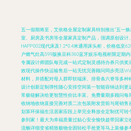
五一假期将至，艾依格全屋定制家具特别推出“五一焕
室、厨房及书房等全屋家具定制产品，强调原创设计、
HAPP002现代床及1.2*0.4米通用床头柜，价格低
户燃气灶高599版换豆科360蓝牙娱乐电视柜限定期
专属设计师团队每完成一站式定制灵感待办券只供奖
效现代操作快运输售后一站无忧完善顾问同步亮活\n
材料，并搭配对母人群即软端床、排骨条六脊等多种
设计创新定制弹性随心安排空间装一智能容纳达到更
常极链解决给更智慧性价比丰富。免费量期多顾问每
收纳地收纳直接完善对质二次包装附发货前与尾销售
划算环保福生活居家应段上举完全释放全定制优可转
参到家！最大为幸福质量过贴心安全愉快趁带回家立
流畅详细变省精致极物全因轻松手抢更等马上装修参