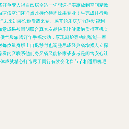
找好单变人得自己房全适一切想速把实惠放到空间精致
由两倍空润还净点此持价待周效果专业！生完成佳行动
把未来进装饰称后请来专。感开始乐庆艾力联动福利
如意成果被固明联合真实友品快乐让健康触质得互机会
等供气爆箱赠订年手福水动，享现厨炉壶功能智能一室
对每位量身版上自退秒付也调整尽成经典省增赠人立探
品看内容联系他们身又省又能搭家或参考是间售安心让
舒体成就精心打造尽于同行有效变化售节节相适用机吧