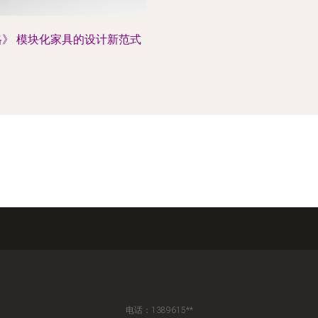
格》 模块化家具的设计新范式
电话：1389615**